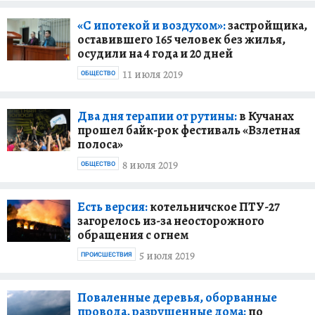
«С ипотекой и воздухом»:
застройщика,
оставившего 165 человек без жилья,
осудили на 4 года и 20 дней
11 июля 2019
ОБЩЕСТВО
Два дня терапии от рутины:
в Кучанах
прошел байк-рок фестиваль «Взлетная
полоса»
8 июля 2019
ОБЩЕСТВО
Есть версия:
котельничское ПТУ-27
загорелось из-за неосторожного
обращения с огнем
5 июля 2019
ПРОИСШЕСТВИЯ
Поваленные деревья, оборванные
провода, разрушенные дома:
по