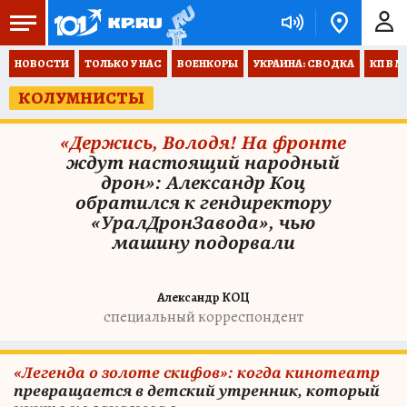
НОВОСТИ
ТОЛЬКО У НАС
ВОЕНКОРЫ
УКРАИНА: СВОДКА
КП В М
КОЛУМНИСТЫ
«Держись, Володя! На фронте
ждут настоящий народный
дрон»: Александр Коц
обратился к гендиректору
«УралДронЗавода», чью
машину подорвали
Александр КОЦ
специальный корреспондент
«Легенда о золоте скифов»: когда кинотеатр
превращается в детский утренник, который