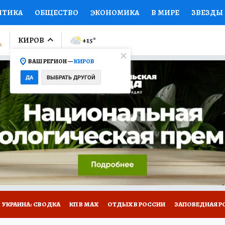
ИТИКА
ОБЩЕСТВО
ЭКОНОМИКА
В МИРЕ
ЗВЕЗДЫ
ЛУМНИСТЫ
ПРОИСШЕСТВИЯ
НАЦИОНАЛЬНЫЕ ПРОЕК
КИРОВ
+15
°
ВАШ РЕГИОН —
КИРОВ
Ы
ОТКРЫВАЕМ МИР
Я ЗНАЮ
СЕМЬЯ
ЖЕНСКИЕ СЕ
ДА
ВЫБРАТЬ ДРУГОЙ
ПРОМОКОДЫ
СЕРИАЛЫ
СПЕЦПРОЕКТЫ
ДЕФИЦИТ
ВИЗОР
КОЛЛЕКЦИИ
КОНКУРСЫ
РАБОТА У НАС
ГИ
НА САЙТЕ
УКРАИНА: СВОДКА
КП В МАХ
ОТДЫХ В РОССИИ
ЗАПОВЕДНАЯ Р