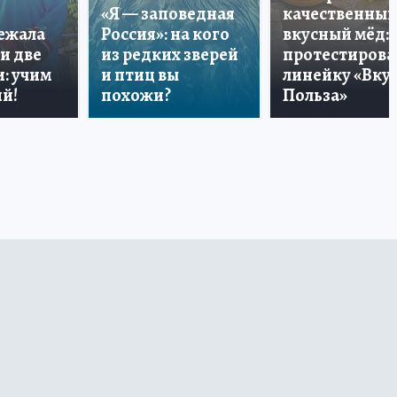
«Я — заповедная
качественный
лежала
Россия»: на кого
вкусный мёд:
и две
из редких зверей
протестирова
: учим
и птиц вы
линейку «Вкус
й!
похожи?
Польза»