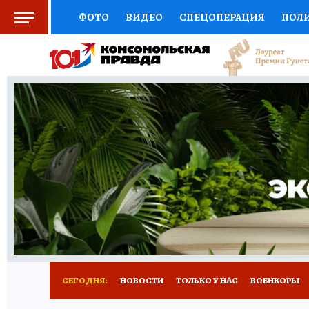
ФОТО
ВИДЕО
СПЕЦОПЕРАЦИЯ
ПОЛ
СОЦПОДДЕРЖКА
НАУКА
СПОРТ
КО
ВЫБОР ЭКСПЕРТОВ
ДОКТОР
ФИНАНС
КНИЖНАЯ ПОЛКА
ПРОГНОЗЫ НА СПОРТ
ПРЕСС-ЦЕНТР
НЕДВИЖИМОСТЬ
ТЕЛЕ
РАДИО КП
РЕКЛАМА
ТЕСТЫ
НОВОЕ 
СЕГОДНЯ:
НОВОСТИ
ТОЛЬКО У НАС
ВОЕНКОРЫ