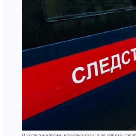
В Косино возбудили уголовное дело из-за ветхого садик