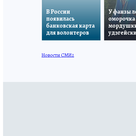
В России
У фанзы 
появилась
оморочка 
банковская карта
мордушки
для волонтеров
удэгейски
Новости СМИ2