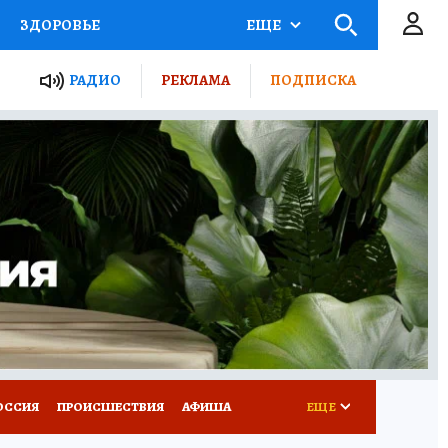
ЗДОРОВЬЕ
ЕЩЕ
ТЫ РОССИИ
РАДИО
РЕКЛАМА
ПОДПИСКА
КРЕТЫ
ПУТЕВОДИТЕЛЬ
 ЖЕЛЕЗА
ТУРИЗМ
Д ПОТРЕБИТЕЛЯ
ВСЕ О КП
ОССИЯ
ПРОИСШЕСТВИЯ
АФИША
ЕЩЕ