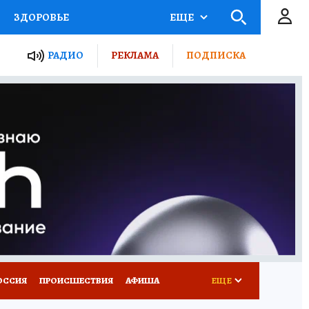
ЗДОРОВЬЕ
ЕЩЕ
ТЫ РОССИИ
РАДИО
РЕКЛАМА
ПОДПИСКА
КРЕТЫ
ПУТЕВОДИТЕЛЬ
 ЖЕЛЕЗА
ТУРИЗМ
Д ПОТРЕБИТЕЛЯ
ВСЕ О КП
ОССИЯ
ПРОИСШЕСТВИЯ
АФИША
ЕЩЕ