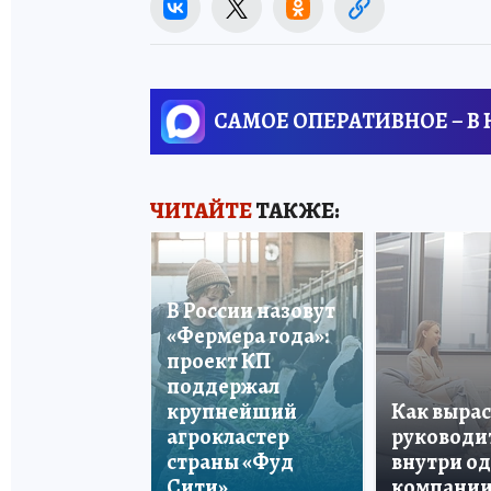
САМОЕ ОПЕРАТИВНОЕ – В
ЧИТАЙТЕ
ТАКЖЕ:
В России назовут
«Фермера года»:
проект КП
поддержал
крупнейший
Как вырас
агрокластер
руководи
страны «Фуд
внутри о
Сити»
компани