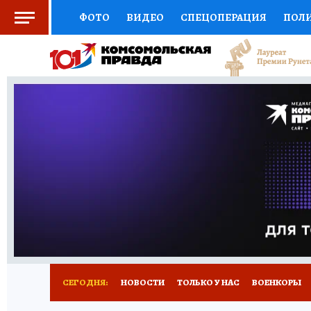
ФОТО
ВИДЕО
СПЕЦОПЕРАЦИЯ
ПОЛ
СОЦПОДДЕРЖКА
НАУКА
СПОРТ
КО
ВЫБОР ЭКСПЕРТОВ
ДОКТОР
ФИНАНС
КНИЖНАЯ ПОЛКА
ПРОГНОЗЫ НА СПОРТ
ПРЕСС-ЦЕНТР
НЕДВИЖИМОСТЬ
ТЕЛЕ
РАДИО КП
РЕКЛАМА
ТЕСТЫ
НОВОЕ 
СЕГОДНЯ:
НОВОСТИ
ТОЛЬКО У НАС
ВОЕНКОРЫ