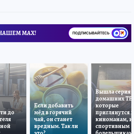
 НАШЕМ MAX!
ПОДПИСЫВАЙТЕСЬ
Вышла серия
домашних ТВ
Если добавить
которые
ти до
мёд в горячий
приглянутся 
теля
чай, он станет
киноманам, и
дной
вредным. Так ли
спортивным
и
это?
болельщикам