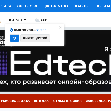
ИТИКА
ОБЩЕСТВО
ЭКОНОМИКА
В МИРЕ
ЗВЕЗДЫ
ЛУМНИСТЫ
ПРОИСШЕСТВИЯ
НАЦИОНАЛЬНЫЕ ПРОЕК
КИРОВ
+23
°
ВАШ РЕГИОН —
КИРОВ
Ы
ОТКРЫВАЕМ МИР
Я ЗНАЮ
СЕМЬЯ
ЖЕНСКИЕ СЕ
ДА
ВЫБРАТЬ ДРУГОЙ
ПРОМОКОДЫ
СЕРИАЛЫ
СПЕЦПРОЕКТЫ
ДЕФИЦИТ
ВИЗОР
КОЛЛЕКЦИИ
КОНКУРСЫ
РАБОТА У НАС
ГИ
НА САЙТЕ
УКРАИНА: СВОДКА
КП В МАХ
ОТДЫХ В РОССИИ
ЗАПОВЕДНАЯ Р