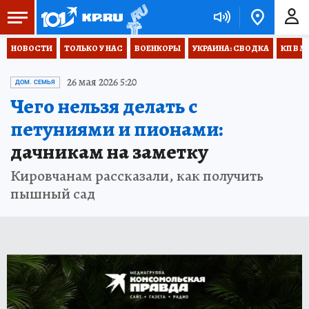
НОВОСТИ
ТОЛЬКО У НАС
ВОЕНКОРЫ
УКРАИНА: СВОДКА
КП В М
26 мая 2026 5:20
ДОМ. СЕМЬЯ
Чего нельзя делать с
петуниями и пионами:
дачникам на заметку
Кировчанам рассказали, как получить
пышный сад