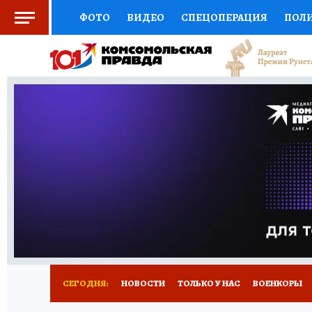
ФОТО
ВИДЕО
СПЕЦОПЕРАЦИЯ
ПОЛ
СОЦПОДДЕРЖКА
НАУКА
СПОРТ
КО
ВЫБОР ЭКСПЕРТОВ
ДОКТОР
ФИНАНС
КНИЖНАЯ ПОЛКА
ПРОГНОЗЫ НА СПОРТ
ПРЕСС-ЦЕНТР
НЕДВИЖИМОСТЬ
ТЕЛЕ
РАДИО КП
РЕКЛАМА
ТЕСТЫ
НОВОЕ 
СЕГОДНЯ:
НОВОСТИ
ТОЛЬКО У НАС
ВОЕНКОРЫ