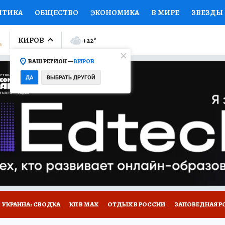
ИТИКА
ОБЩЕСТВО
ЭКОНОМИКА
В МИРЕ
ЗВЕЗДЫ
ЛУМНИСТЫ
ПРОИСШЕСТВИЯ
НАЦИОНАЛЬНЫЕ ПРОЕК
КИРОВ
+22
°
ВАШ РЕГИОН —
КИРОВ
Ы
ОТКРЫВАЕМ МИР
Я ЗНАЮ
СЕМЬЯ
ЖЕНСКИЕ СЕ
ДА
ВЫБРАТЬ ДРУГОЙ
ПРОМОКОДЫ
СЕРИАЛЫ
СПЕЦПРОЕКТЫ
ДЕФИЦИТ
ВИЗОР
КОЛЛЕКЦИИ
КОНКУРСЫ
РАБОТА У НАС
ГИ
НА САЙТЕ
УКРАИНА: СВОДКА
КП В МАХ
ОТДЫХ В РОССИИ
ЗАПОВЕДНАЯ Р