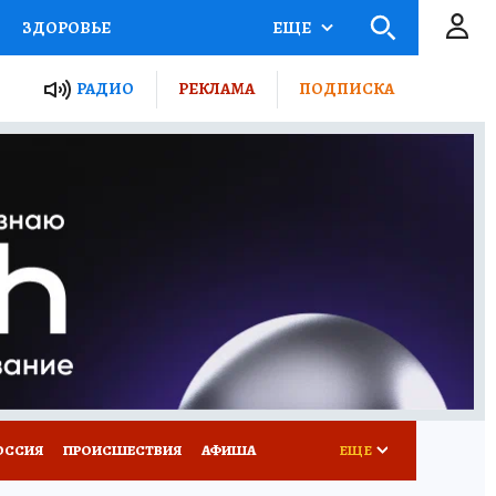
ЗДОРОВЬЕ
ЕЩЕ
ТЫ РОССИИ
РАДИО
РЕКЛАМА
ПОДПИСКА
КРЕТЫ
ПУТЕВОДИТЕЛЬ
 ЖЕЛЕЗА
ТУРИЗМ
Д ПОТРЕБИТЕЛЯ
ВСЕ О КП
ОССИЯ
ПРОИСШЕСТВИЯ
АФИША
ЕЩЕ