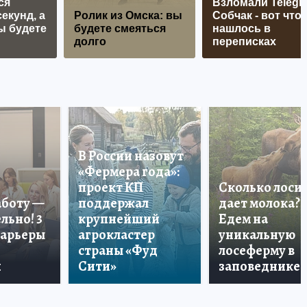
ся
Взломали Telegr
екунд, а
Ролик из Омска: вы
Собчак - вот что
ы будете
будете смеяться
нашлось в
долго
переписках
В России назовут
«Фермера года»:
проект КП
Сколько лоси
аботу —
поддержал
дает молока?
льно! 3
крупнейший
Едем на
карьеры
агрокластер
уникальную
страны «Фуд
лосеферму в
и
Сити»
заповеднике!