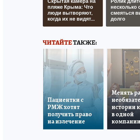
Скрытая камера на
Ролик длит
пляже Крыма: Что
несколько с
люди вытворяют,
смеяться в
когда их не видят...
долго
ЧИТАЙТЕ
ТАКЖЕ:
Менять р
Пациентки с
необязате
РМЖ хотят
истории 
получить право
в одной
на излечение
компани