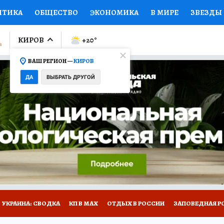
ИТИКА
ОБЩЕСТВО
ЭКОНОМИКА
В МИРЕ
ЗВЕЗДЫ
ЛУМНИСТЫ
ПРОИСШЕСТВИЯ
НАЦИОНАЛЬНЫЕ ПРОЕК
КИРОВ
+20
°
ВАШ РЕГИОН —
КИРОВ
Ы
ОТКРЫВАЕМ МИР
Я ЗНАЮ
СЕМЬЯ
ЖЕНСКИЕ СЕ
ДА
ВЫБРАТЬ ДРУГОЙ
ПРОМОКОДЫ
СЕРИАЛЫ
СПЕЦПРОЕКТЫ
ДЕФИЦИТ
ВИЗОР
КОЛЛЕКЦИИ
КОНКУРСЫ
РАБОТА У НАС
ГИ
НА САЙТЕ
УКРАИНА: СВОДКА
КП В МАХ
ОТДЫХ В РОССИИ
ЗАПОВЕДНАЯ Р