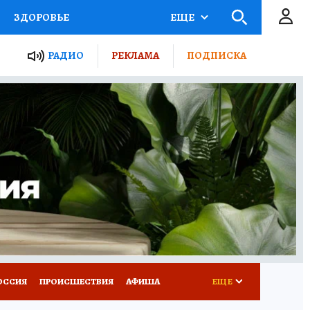
ЗДОРОВЬЕ
ЕЩЕ
ТЫ РОССИИ
РАДИО
РЕКЛАМА
ПОДПИСКА
КРЕТЫ
ПУТЕВОДИТЕЛЬ
 ЖЕЛЕЗА
ТУРИЗМ
Д ПОТРЕБИТЕЛЯ
ВСЕ О КП
ОССИЯ
ПРОИСШЕСТВИЯ
АФИША
ЕЩЕ