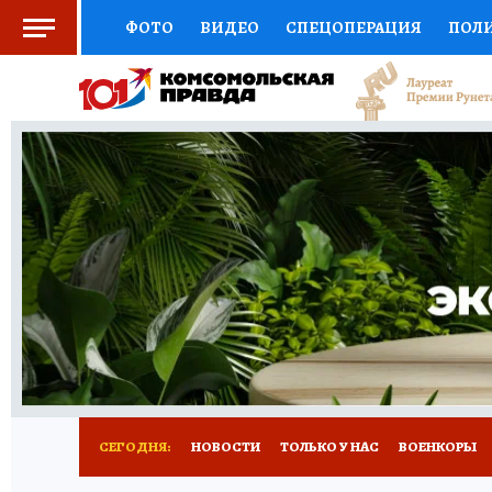
ФОТО
ВИДЕО
СПЕЦОПЕРАЦИЯ
ПОЛ
СОЦПОДДЕРЖКА
НАУКА
СПОРТ
КО
ВЫБОР ЭКСПЕРТОВ
ДОКТОР
ФИНАНС
КНИЖНАЯ ПОЛКА
ПРОГНОЗЫ НА СПОРТ
ПРЕСС-ЦЕНТР
НЕДВИЖИМОСТЬ
ТЕЛЕ
РАДИО КП
РЕКЛАМА
ТЕСТЫ
НОВОЕ 
СЕГОДНЯ:
НОВОСТИ
ТОЛЬКО У НАС
ВОЕНКОРЫ