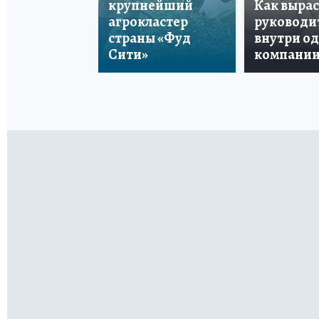
крупнейший
Как вырас
агрокластер
руководи
страны «Фуд
внутри о
Сити»
компани