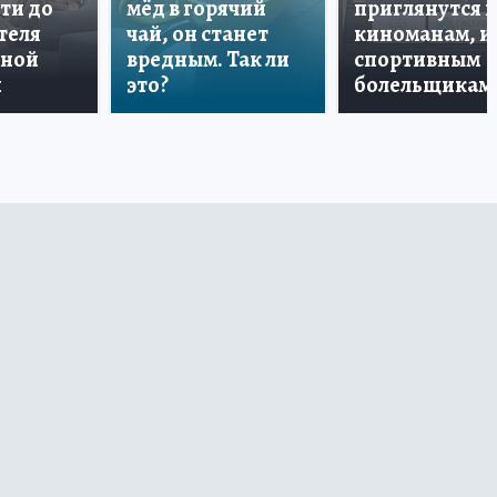
ти до
мёд в горячий
приглянутся 
теля
чай, он станет
киноманам, и
дной
вредным. Так ли
спортивным
и
это?
болельщикам