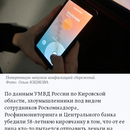
Потерпевшую напугали конфискацией сбережений.
Фото:
Ольга ЮШКОВА.
По данным УМВД России по Кировской
области, злоумышленники под видом
сотрудников Роскомнадзора,
Росфинмониторинга и Центрального банка
убедили 58-летнюю кировчанку в том, что от ее
лица кто-то пытается отправить деньги на