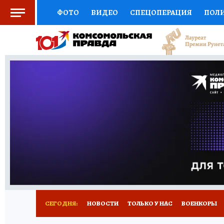
ФОТО
ВИДЕО
СПЕЦОПЕРАЦИЯ
ПОЛ
СОЦПОДДЕРЖКА
НАУКА
СПОРТ
КО
ВЫБОР ЭКСПЕРТОВ
ДОКТОР
ФИНАНС
КНИЖНАЯ ПОЛКА
ПРОГНОЗЫ НА СПОРТ
ПРЕСС-ЦЕНТР
НЕДВИЖИМОСТЬ
ТЕЛЕ
РАДИО КП
РЕКЛАМА
ТЕСТЫ
НОВОЕ 
СЕГОДНЯ:
НОВОСТИ
ТОЛЬКО У НАС
ВОЕНКОРЫ