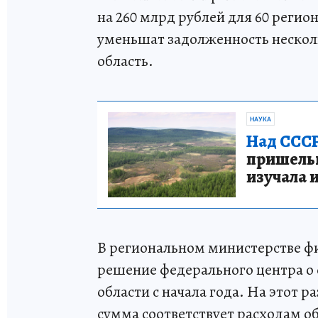
на 260 млрд рублей для 60 регио
уменьшат задолженность нескол
область.
НАУКА
Над СССР
пришельце
изучала 
В региональном министерстве фи
решение федерального центра о
области с начала года. На этот р
сумма соответствует расходам о