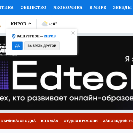
ИТИКА
ОБЩЕСТВО
ЭКОНОМИКА
В МИРЕ
ЗВЕЗДЫ
ЛУМНИСТЫ
ПРОИСШЕСТВИЯ
НАЦИОНАЛЬНЫЕ ПРОЕК
КИРОВ
+18
°
ВАШ РЕГИОН —
КИРОВ
Ы
ОТКРЫВАЕМ МИР
Я ЗНАЮ
СЕМЬЯ
ЖЕНСКИЕ СЕ
ДА
ВЫБРАТЬ ДРУГОЙ
ПРОМОКОДЫ
СЕРИАЛЫ
СПЕЦПРОЕКТЫ
ДЕФИЦИТ
ВИЗОР
КОЛЛЕКЦИИ
КОНКУРСЫ
РАБОТА У НАС
ГИ
НА САЙТЕ
УКРАИНА: СВОДКА
КП В МАХ
ОТДЫХ В РОССИИ
ЗАПОВЕДНАЯ Р