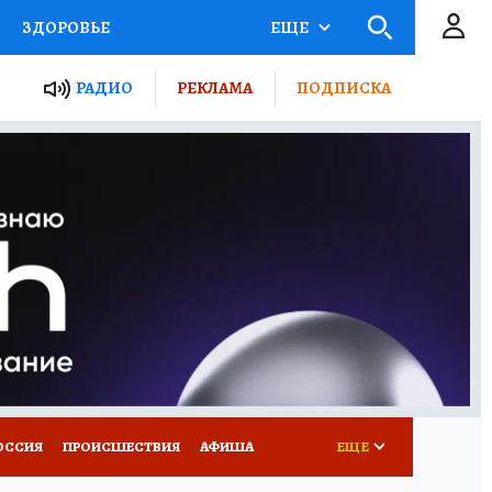
ЗДОРОВЬЕ
ЕЩЕ
ТЫ РОССИИ
РАДИО
РЕКЛАМА
ПОДПИСКА
КРЕТЫ
ПУТЕВОДИТЕЛЬ
 ЖЕЛЕЗА
ТУРИЗМ
Д ПОТРЕБИТЕЛЯ
ВСЕ О КП
ОССИЯ
ПРОИСШЕСТВИЯ
АФИША
ЕЩЕ