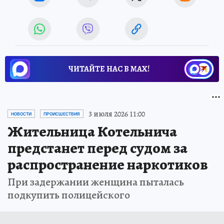
ЧИТАЙТЕ НАС В МАХ!
Ржу не переставая, это видео пересмотришь не раз
Ролик из Омска: вы будете смеяться долго
Королева вагона отожгла! Видео не оставит
равнодушным