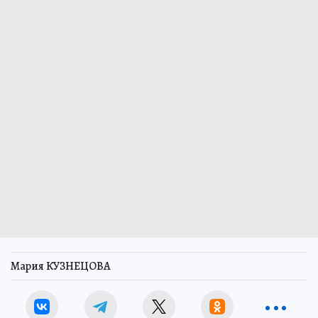
Чем чревато для мужчин ношение узких джинсов
Скрытая камера на пляже Крыма: Что люди
вытворяют, когда их не видят...
3 июля 2026 11:00
НОВОСТИ
ПРОИСШЕСТВИЯ
Жительница Котельнича
предстанет перед судом за
распространение наркотиков
При задержании женщина пыталась
подкупить полицейского