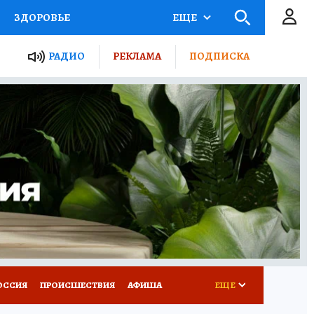
ЗДОРОВЬЕ
ЕЩЕ
ТЫ РОССИИ
РАДИО
РЕКЛАМА
ПОДПИСКА
КРЕТЫ
ПУТЕВОДИТЕЛЬ
 ЖЕЛЕЗА
ТУРИЗМ
Д ПОТРЕБИТЕЛЯ
ВСЕ О КП
ОССИЯ
ПРОИСШЕСТВИЯ
АФИША
ЕЩЕ