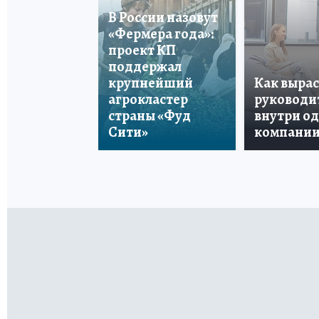
В России назовут
«Фермера года»:
проект КП
поддержал
крупнейший
Как вырас
агрокластер
руководи
страны «Фуд
внутри о
Сити»
компани