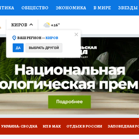
ИТИКА
ОБЩЕСТВО
ЭКОНОМИКА
В МИРЕ
ЗВЕЗДЫ
ЛУМНИСТЫ
ПРОИСШЕСТВИЯ
НАЦИОНАЛЬНЫЕ ПРОЕК
КИРОВ
+26
°
ВАШ РЕГИОН —
КИРОВ
Ы
ОТКРЫВАЕМ МИР
Я ЗНАЮ
СЕМЬЯ
ЖЕНСКИЕ СЕ
ДА
ВЫБРАТЬ ДРУГОЙ
ПРОМОКОДЫ
СЕРИАЛЫ
СПЕЦПРОЕКТЫ
ДЕФИЦИТ
ВИЗОР
КОЛЛЕКЦИИ
КОНКУРСЫ
РАБОТА У НАС
ГИ
НА САЙТЕ
УКРАИНА: СВОДКА
КП В МАХ
ОТДЫХ В РОССИИ
ЗАПОВЕДНАЯ Р