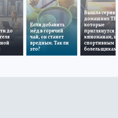
Вышла серия
домашних ТВ
Если добавить
которые
ти до
мёд в горячий
приглянутся 
теля
чай, он станет
киноманам, и
дной
вредным. Так ли
спортивным
и
это?
болельщикам