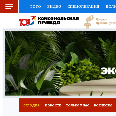
ФОТО
ВИДЕО
СПЕЦОПЕРАЦИЯ
ПОЛ
СОЦПОДДЕРЖКА
НАУКА
СПОРТ
КО
ВЫБОР ЭКСПЕРТОВ
ДОКТОР
ФИНАНС
КНИЖНАЯ ПОЛКА
ПРОГНОЗЫ НА СПОРТ
ПРЕСС-ЦЕНТР
НЕДВИЖИМОСТЬ
ТЕЛЕ
РАДИО КП
РЕКЛАМА
ТЕСТЫ
НОВОЕ 
СЕГОДНЯ:
НОВОСТИ
ТОЛЬКО У НАС
ВОЕНКОРЫ