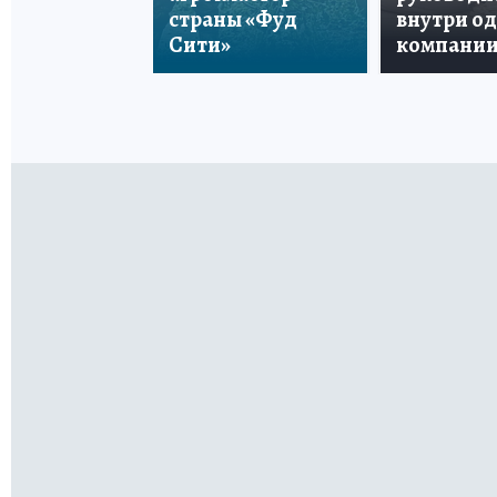
страны «Фуд
внутри о
Сити»
компани