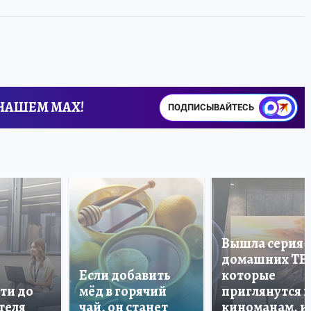
 НАШЕМ MAX!
ПОДПИСЫВАЙТЕСЬ
Вышла серия
домашних ТВ
Если добавить
которые
ти до
мёд в горячий
приглянутся 
теля
чай, он станет
киноманам, и