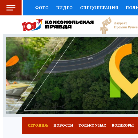
ФОТО
ВИДЕО
СПЕЦОПЕРАЦИЯ
ПОЛ
СОЦПОДДЕРЖКА
НАУКА
СПОРТ
КО
ВЫБОР ЭКСПЕРТОВ
ДОКТОР
ФИНАНС
КНИЖНАЯ ПОЛКА
ПРОГНОЗЫ НА СПОРТ
ПРЕСС-ЦЕНТР
НЕДВИЖИМОСТЬ
ТЕЛЕ
РАДИО КП
РЕКЛАМА
ТЕСТЫ
НОВОЕ 
СЕГОДНЯ:
НОВОСТИ
ТОЛЬКО У НАС
ВОЕНКОРЫ