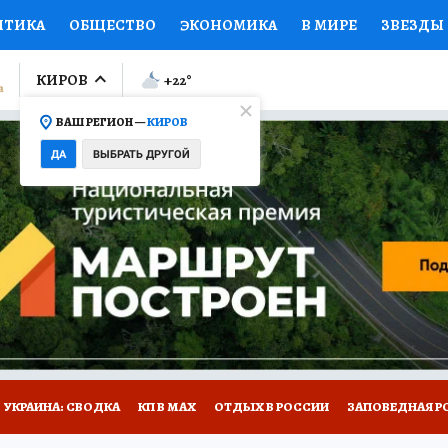
ИТИКА
ОБЩЕСТВО
ЭКОНОМИКА
В МИРЕ
ЗВЕЗДЫ
ЛУМНИСТЫ
ПРОИСШЕСТВИЯ
НАЦИОНАЛЬНЫЕ ПРОЕК
КИРОВ
+22
°
ВАШ РЕГИОН —
КИРОВ
Ы
ОТКРЫВАЕМ МИР
Я ЗНАЮ
СЕМЬЯ
ЖЕНСКИЕ СЕ
ДА
ВЫБРАТЬ ДРУГОЙ
ПРОМОКОДЫ
СЕРИАЛЫ
СПЕЦПРОЕКТЫ
ДЕФИЦИТ
ВИЗОР
КОЛЛЕКЦИИ
КОНКУРСЫ
РАБОТА У НАС
ГИ
НА САЙТЕ
УКРАИНА: СВОДКА
КП В МАХ
ОТДЫХ В РОССИИ
ЗАПОВЕДНАЯ Р