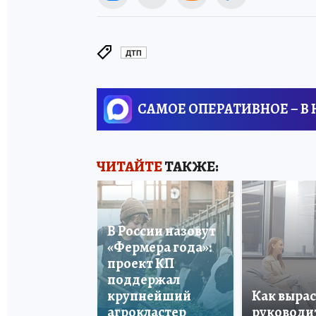
ДТП
САМОЕ ОПЕРАТИВНОЕ – В
ЧИТАЙТЕ
ТАКЖЕ:
В России назовут
«Фермера года»:
проект КП
поддержал
крупнейший
Как вырас
агрокластер
руководи