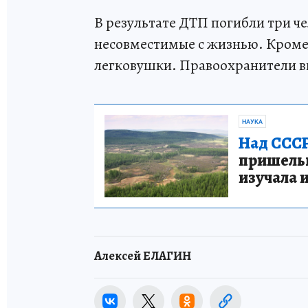
В результате ДТП погибли три ч
несовместимые с жизнью. Кроме 
легковушки. Правоохранители вы
НАУКА
Над СССР
пришельце
изучала 
Алексей ЕЛАГИН