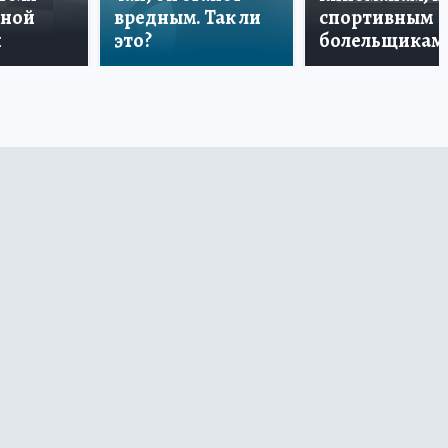
дной
вредным. Так ли
спортивным
и
это?
болельщикам