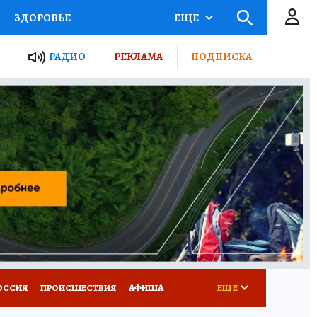
ЗДОРОВЬЕ
ЕЩЕ
ТЫ РОССИИ
РАДИО
РЕКЛАМА
ПОДПИСКА
КРЕТЫ
ПУТЕВОДИТЕЛЬ
 ЖЕЛЕЗА
ТУРИЗМ
Д ПОТРЕБИТЕЛЯ
ВСЕ О КП
ОССИЯ
ПРОИСШЕСТВИЯ
АФИША
ЕЩЕ