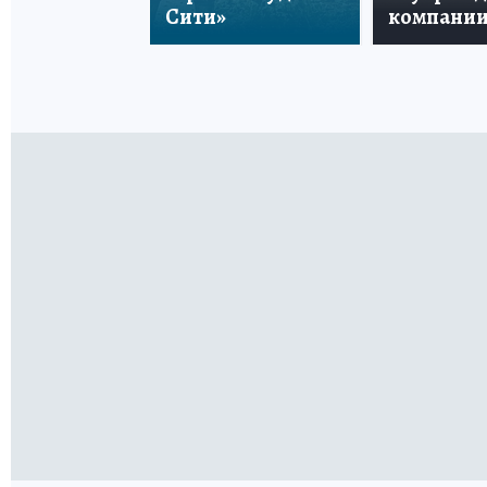
Сити»
компани