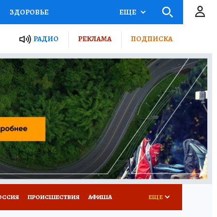
ЗДОРОВЬЕ
ЕЩЕ
ТЫ РОССИИ
РАДИО
РЕКЛАМА
ПОДПИСКА
КРЕТЫ
ПУТЕВОДИТЕЛЬ
 ЖЕЛЕЗА
ТУРИЗМ
Д ПОТРЕБИТЕЛЯ
ВСЕ О КП
ОССИЯ
ПРОИСШЕСТВИЯ
АФИША
ЕЩЕ