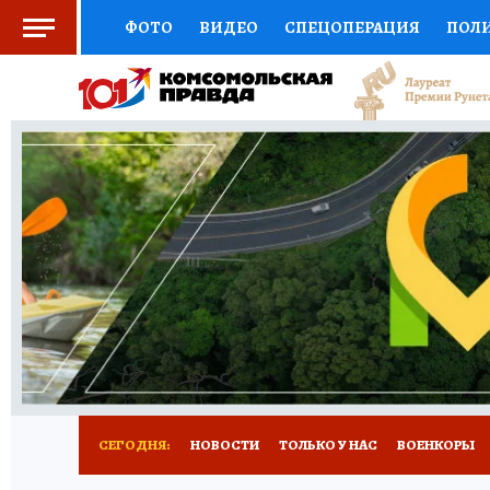
ФОТО
ВИДЕО
СПЕЦОПЕРАЦИЯ
ПОЛ
СОЦПОДДЕРЖКА
НАУКА
СПОРТ
КО
ВЫБОР ЭКСПЕРТОВ
ДОКТОР
ФИНАНС
КНИЖНАЯ ПОЛКА
ПРОГНОЗЫ НА СПОРТ
ПРЕСС-ЦЕНТР
НЕДВИЖИМОСТЬ
ТЕЛЕ
РАДИО КП
РЕКЛАМА
ТЕСТЫ
НОВОЕ 
СЕГОДНЯ:
НОВОСТИ
ТОЛЬКО У НАС
ВОЕНКОРЫ