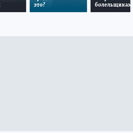
и
это?
болельщикам