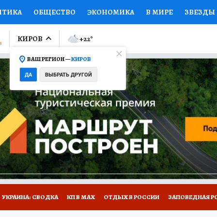
ИТИКА
ОБЩЕСТВО
ЭКОНОМИКА
В МИРЕ
ЗВЕЗДЫ
ЛУМНИСТЫ
ПРОИСШЕСТВИЯ
НАЦИОНАЛЬНЫЕ ПРОЕК
КИРОВ
+22
°
ВАШ РЕГИОН —
КИРОВ
Ы
ОТКРЫВАЕМ МИР
Я ЗНАЮ
СЕМЬЯ
ЖЕНСКИЕ СЕ
ДА
ВЫБРАТЬ ДРУГОЙ
ПРОМОКОДЫ
СЕРИАЛЫ
СПЕЦПРОЕКТЫ
ДЕФИЦИТ
ВИЗОР
КОЛЛЕКЦИИ
КОНКУРСЫ
РАБОТА У НАС
ГИ
НА САЙТЕ
УКРАИНА: СВОДКА
КП В МАХ
ОТДЫХ В РОССИИ
ЗАПОВЕДНАЯ Р