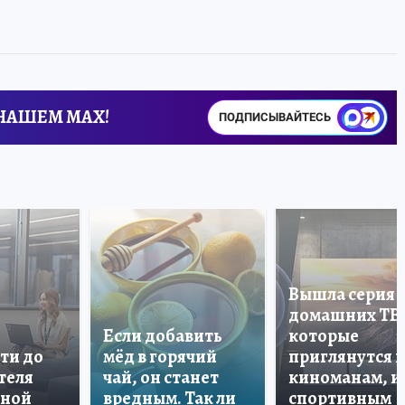
 НАШЕМ MAX!
ПОДПИСЫВАЙТЕСЬ
Вышла серия
домашних ТВ
Если добавить
которые
ти до
мёд в горячий
приглянутся 
теля
чай, он станет
киноманам, и
дной
вредным. Так ли
спортивным