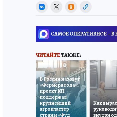
САМОЕ ОПЕРАТИВНОЕ – В
ЧИТАЙТЕ
ТАКЖЕ:
В России назовут
«Фермера года»:
проект КП
поддержал
крупнейший
Как вырас
агрокластер
руководи
страны «Фуд
внутри о