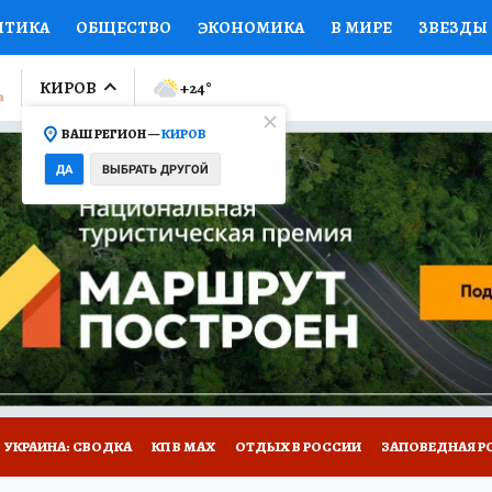
ИТИКА
ОБЩЕСТВО
ЭКОНОМИКА
В МИРЕ
ЗВЕЗДЫ
ЛУМНИСТЫ
ПРОИСШЕСТВИЯ
НАЦИОНАЛЬНЫЕ ПРОЕК
КИРОВ
+24
°
ВАШ РЕГИОН —
КИРОВ
Ы
ОТКРЫВАЕМ МИР
Я ЗНАЮ
СЕМЬЯ
ЖЕНСКИЕ СЕ
ДА
ВЫБРАТЬ ДРУГОЙ
ПРОМОКОДЫ
СЕРИАЛЫ
СПЕЦПРОЕКТЫ
ДЕФИЦИТ
ВИЗОР
КОЛЛЕКЦИИ
КОНКУРСЫ
РАБОТА У НАС
ГИ
НА САЙТЕ
УКРАИНА: СВОДКА
КП В МАХ
ОТДЫХ В РОССИИ
ЗАПОВЕДНАЯ Р