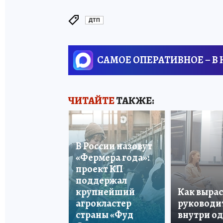
ДТП
САМОЕ ОПЕРАТИВНОЕ – В
ЧИТАЙТЕ
ТАКЖЕ:
В России назовут
«Фермера года»:
проект КП
поддержал
крупнейший
Как вырас
агрокластер
руководи
страны «Фуд
внутри о