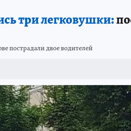
ись три легковушки:
по
ве пострадали двое водителей