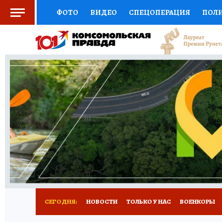
ФОТО
ВИДЕО
СПЕЦОПЕРАЦИЯ
ПОЛ
СОЦПОДДЕРЖКА
НАУКА
СПОРТ
КО
ВЫБОР ЭКСПЕРТОВ
ДОКТОР
ФИНАНС
КНИЖНАЯ ПОЛКА
ПРОГНОЗЫ НА СПОРТ
ПРЕСС-ЦЕНТР
НЕДВИЖИМОСТЬ
ТЕЛЕ
РАДИО КП
РЕКЛАМА
ТЕСТЫ
НОВОЕ 
СЕГОДНЯ:
НОВОСТИ
ТОЛЬКО У НАС
ВОЕНКОРЫ