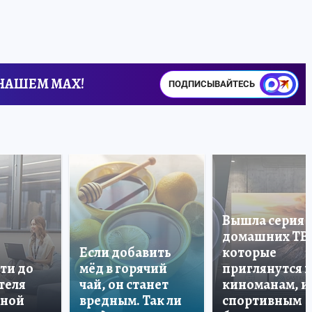
 НАШЕМ MAX!
ПОДПИСЫВАЙТЕСЬ
Вышла серия
домашних ТВ
Если добавить
которые
ти до
мёд в горячий
приглянутся 
теля
чай, он станет
киноманам, и
дной
вредным. Так ли
спортивным