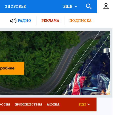
ЗДОРОВЬЕ
ЕЩЕ
ТЫ РОССИИ
РАДИО
РЕКЛАМА
ПОДПИСКА
КРЕТЫ
ПУТЕВОДИТЕЛЬ
 ЖЕЛЕЗА
ТУРИЗМ
Д ПОТРЕБИТЕЛЯ
ВСЕ О КП
ОССИЯ
ПРОИСШЕСТВИЯ
АФИША
ЕЩЕ