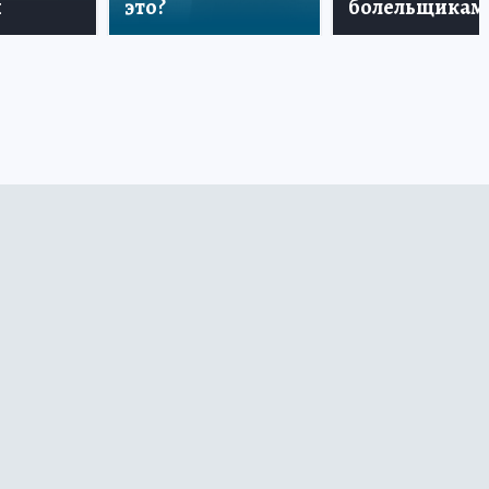
и
это?
болельщикам