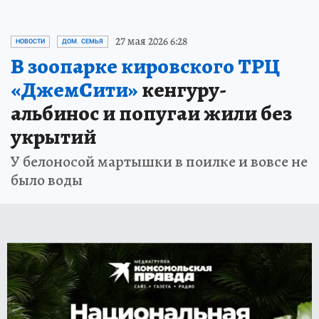
27 мая 2026 6:28
НОВОСТИ
ДОМ. СЕМЬЯ
В зоопарке кировского ТРЦ
«ДжемСити»
кенгуру-
альбинос и попугаи жили без
укрытий
У белоносой мартышки в поилке и вовсе не
было воды