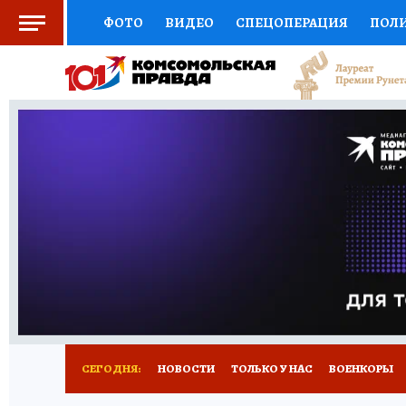
ФОТО
ВИДЕО
СПЕЦОПЕРАЦИЯ
ПОЛ
СОЦПОДДЕРЖКА
НАУКА
СПОРТ
КО
ВЫБОР ЭКСПЕРТОВ
ДОКТОР
ФИНАНС
КНИЖНАЯ ПОЛКА
ПРОГНОЗЫ НА СПОРТ
ПРЕСС-ЦЕНТР
НЕДВИЖИМОСТЬ
ТЕЛЕ
РАДИО КП
РЕКЛАМА
ТЕСТЫ
НОВОЕ 
СЕГОДНЯ:
НОВОСТИ
ТОЛЬКО У НАС
ВОЕНКОРЫ