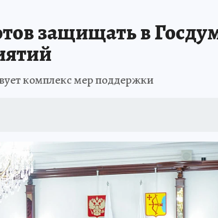
отов защищать в Госду
иятий
твует комплекс мер поддержки