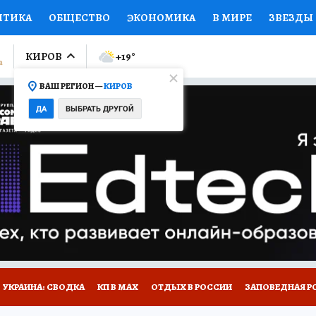
ИТИКА
ОБЩЕСТВО
ЭКОНОМИКА
В МИРЕ
ЗВЕЗДЫ
ЛУМНИСТЫ
ПРОИСШЕСТВИЯ
НАЦИОНАЛЬНЫЕ ПРОЕК
КИРОВ
+19
°
ВАШ РЕГИОН —
КИРОВ
Ы
ОТКРЫВАЕМ МИР
Я ЗНАЮ
СЕМЬЯ
ЖЕНСКИЕ СЕ
ДА
ВЫБРАТЬ ДРУГОЙ
ПРОМОКОДЫ
СЕРИАЛЫ
СПЕЦПРОЕКТЫ
ДЕФИЦИТ
ВИЗОР
КОЛЛЕКЦИИ
КОНКУРСЫ
РАБОТА У НАС
ГИ
НА САЙТЕ
УКРАИНА: СВОДКА
КП В МАХ
ОТДЫХ В РОССИИ
ЗАПОВЕДНАЯ Р