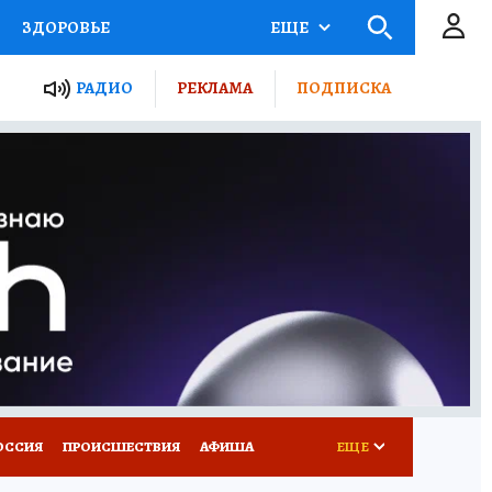
ЗДОРОВЬЕ
ЕЩЕ
ТЫ РОССИИ
РАДИО
РЕКЛАМА
ПОДПИСКА
КРЕТЫ
ПУТЕВОДИТЕЛЬ
 ЖЕЛЕЗА
ТУРИЗМ
Д ПОТРЕБИТЕЛЯ
ВСЕ О КП
ОССИЯ
ПРОИСШЕСТВИЯ
АФИША
ЕЩЕ