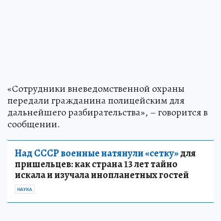
В Кирове сотрудники Росгвардии задержали
39-летнего мужчину, подозреваемого в краже
из магазина. Об этом сообщили в пресс-службе
ведомства.
Инцидент произошел на улице Попова. В
одном из продуктовых магазинов сработала
тревожная кнопка. На место прибыл
росгвардейцы. В магазине находился
мужчина. Он набрал продуктов на сумму более
1200 рублей, а затем попытался вынести товар,
не расплатившись.