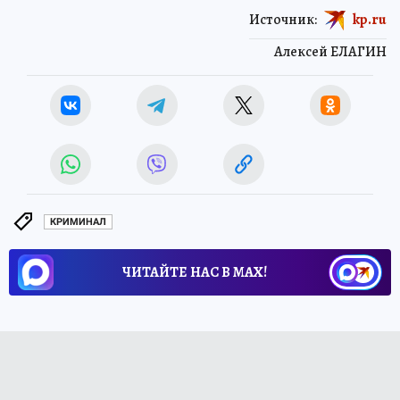
«Сотрудники вневедомственной охраны
передали гражданина полицейским для
дальнейшего разбирательства», – говорится в
сообщении.
Над СССР военные натянули «сетку»
для
пришельцев: как страна 13 лет тайно
искала и изучала инопланетных гостей
НАУКА