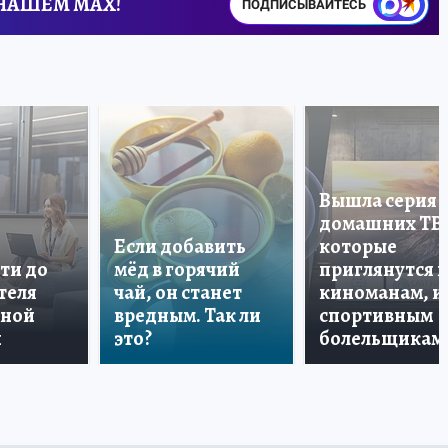
 НАШЕМ MAX!
ПОДПИСЫВАЙТЕСЬ
Вышла серия
домашних ТВ
Если добавить
которые
ти до
мёд в горячий
приглянутся 
теля
чай, он станет
киноманам, и
дной
вредным. Так ли
спортивным
и
это?
болельщикам