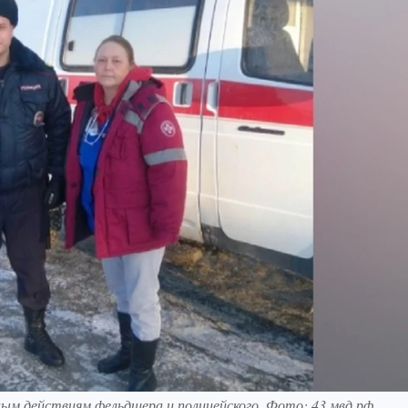
ым действиям фельдшера и полицейского. Фото: 43.мвд.рф