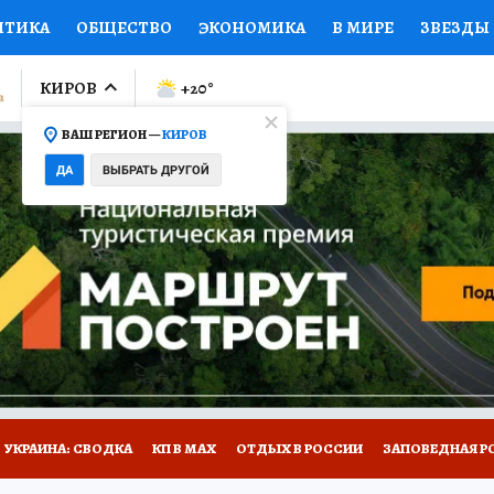
ИТИКА
ОБЩЕСТВО
ЭКОНОМИКА
В МИРЕ
ЗВЕЗДЫ
ЛУМНИСТЫ
ПРОИСШЕСТВИЯ
НАЦИОНАЛЬНЫЕ ПРОЕК
КИРОВ
+20
°
ВАШ РЕГИОН —
КИРОВ
Ы
ОТКРЫВАЕМ МИР
Я ЗНАЮ
СЕМЬЯ
ЖЕНСКИЕ СЕ
ДА
ВЫБРАТЬ ДРУГОЙ
ПРОМОКОДЫ
СЕРИАЛЫ
СПЕЦПРОЕКТЫ
ДЕФИЦИТ
ВИЗОР
КОЛЛЕКЦИИ
КОНКУРСЫ
РАБОТА У НАС
ГИ
НА САЙТЕ
УКРАИНА: СВОДКА
КП В МАХ
ОТДЫХ В РОССИИ
ЗАПОВЕДНАЯ Р