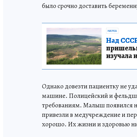
было срочно доставить беремен
НАУКА
Над СССР
пришельце
изучала 
Однако довезти пациентку не уд
машине. Полицейский и фельдше
требованиям. Малыш появился н
привезли в медучреждение и пере
хорошо. Их жизни и здоровью ни