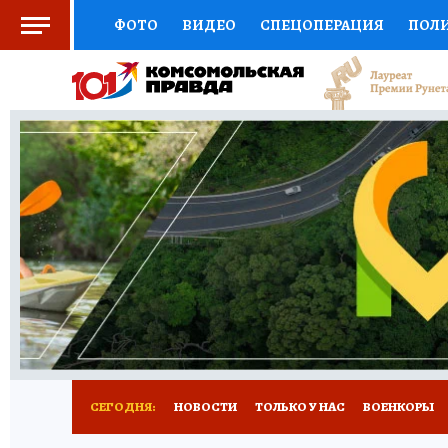
ФОТО
ВИДЕО
СПЕЦОПЕРАЦИЯ
ПОЛ
СОЦПОДДЕРЖКА
НАУКА
СПОРТ
КО
ВЫБОР ЭКСПЕРТОВ
ДОКТОР
ФИНАНС
КНИЖНАЯ ПОЛКА
ПРОГНОЗЫ НА СПОРТ
ПРЕСС-ЦЕНТР
НЕДВИЖИМОСТЬ
ТЕЛЕ
РАДИО КП
РЕКЛАМА
ТЕСТЫ
НОВОЕ 
СЕГОДНЯ:
НОВОСТИ
ТОЛЬКО У НАС
ВОЕНКОРЫ