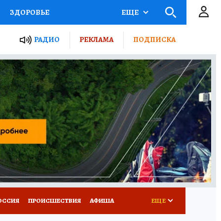
ЗДОРОВЬЕ
ЕЩЕ
ТЫ РОССИИ
РАДИО
РЕКЛАМА
ПОДПИСКА
КРЕТЫ
ПУТЕВОДИТЕЛЬ
 ЖЕЛЕЗА
ТУРИЗМ
Д ПОТРЕБИТЕЛЯ
ВСЕ О КП
ОССИЯ
ПРОИСШЕСТВИЯ
АФИША
ЕЩЕ