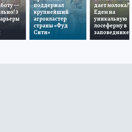
аботу —
поддержал
дает молока?
льно! 3
крупнейший
Едем на
карьеры
агрокластер
уникальную
страны «Фуд
лосеферму в
и
Сити»
заповеднике!