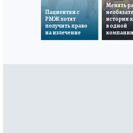
Менять р
Пациентки с
необязате
РМЖ хотят
истории 
получить право
в одной
на излечение
компани