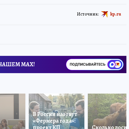
Источник:
kp.ru
 НАШЕМ MAX!
ПОДПИСЫВАЙТЕСЬ
В России назовут
«Фермера года»:
проект КП
Сколько лоси