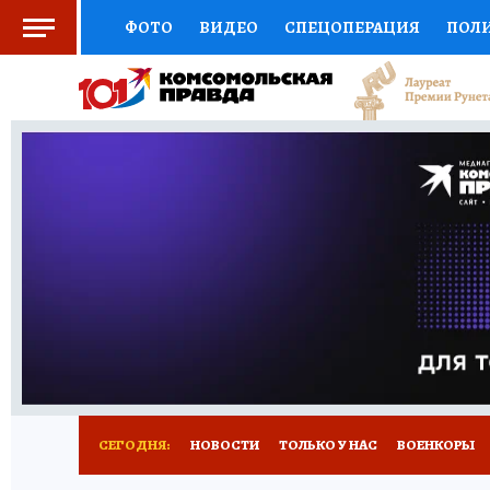
ФОТО
ВИДЕО
СПЕЦОПЕРАЦИЯ
ПОЛ
СОЦПОДДЕРЖКА
НАУКА
СПОРТ
КО
ВЫБОР ЭКСПЕРТОВ
ДОКТОР
ФИНАНС
КНИЖНАЯ ПОЛКА
ПРОГНОЗЫ НА СПОРТ
ПРЕСС-ЦЕНТР
НЕДВИЖИМОСТЬ
ТЕЛЕ
РАДИО КП
РЕКЛАМА
ТЕСТЫ
НОВОЕ 
СЕГОДНЯ:
НОВОСТИ
ТОЛЬКО У НАС
ВОЕНКОРЫ