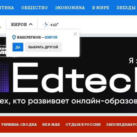
ИТИКА
ОБЩЕСТВО
ЭКОНОМИКА
В МИРЕ
ЗВЕЗДЫ
ЛУМНИСТЫ
ПРОИСШЕСТВИЯ
НАЦИОНАЛЬНЫЕ ПРОЕК
КИРОВ
+23
°
ВАШ РЕГИОН —
КИРОВ
Ы
ОТКРЫВАЕМ МИР
Я ЗНАЮ
СЕМЬЯ
ЖЕНСКИЕ СЕ
ДА
ВЫБРАТЬ ДРУГОЙ
ПРОМОКОДЫ
СЕРИАЛЫ
СПЕЦПРОЕКТЫ
ДЕФИЦИТ
ВИЗОР
КОЛЛЕКЦИИ
КОНКУРСЫ
РАБОТА У НАС
ГИ
НА САЙТЕ
УКРАИНА: СВОДКА
КП В МАХ
ОТДЫХ В РОССИИ
ЗАПОВЕДНАЯ Р