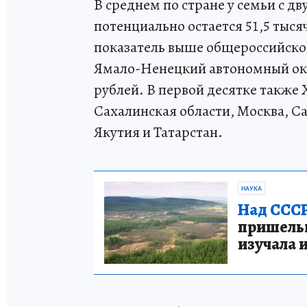
В среднем по стране у семьи с 
потенциально остается 51,5 тысяч
показатель выше общероссийског
Ямало-Ненецкий автономный окру
рублей. В первой десятке также
Сахалинская области, Москва, С
Якутия и Татарстан.
НАУКА
Над СССР
пришельце
изучала 