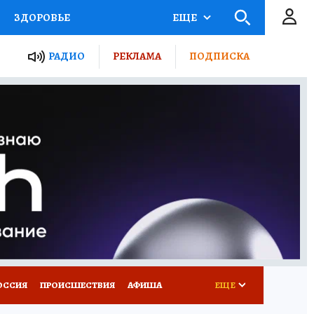
ЗДОРОВЬЕ
ЕЩЕ
ТЫ РОССИИ
РАДИО
РЕКЛАМА
ПОДПИСКА
КРЕТЫ
ПУТЕВОДИТЕЛЬ
 ЖЕЛЕЗА
ТУРИЗМ
Д ПОТРЕБИТЕЛЯ
ВСЕ О КП
ОССИЯ
ПРОИСШЕСТВИЯ
АФИША
ЕЩЕ