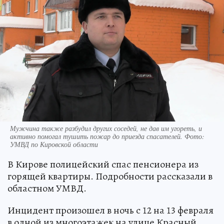
Мужчина также разбудил других соседей, не дав им угореть, и
активно помогал тушить пожар до приезда спасателей. Фото:
УМВД по Кировской области
В Кирове полицейский спас пенсионера из
горящей квартиры. Подробности рассказали в
областном УМВД.
Инцидент произошел в ночь с 12 на 13 февраля
в одной из многоэтажек на улице Красный